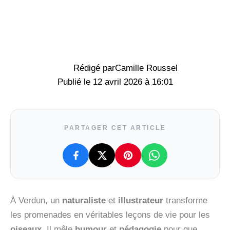
Rédigé par
Camille Roussel
12 avril 2026 à 16:01
PARTAGER CET ARTICLE
À Verdun, un
naturaliste
et
illustrateur
transforme
les promenades en véritables leçons de vie pour les
oiseaux
. Il mêle
humour
et
pédagogie
pour que