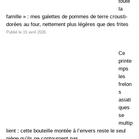
toute
la
famille » : mes galettes de pommes de terre crousti-
dorées au four, nettement plus légères que des frites
15 avril 2026
Ce
printe
mps
les
frelon
s
asiati
ques
se
multip
lient : cette bouteille montée à l’envers reste le seul
piège qu’ils ne contournent pas