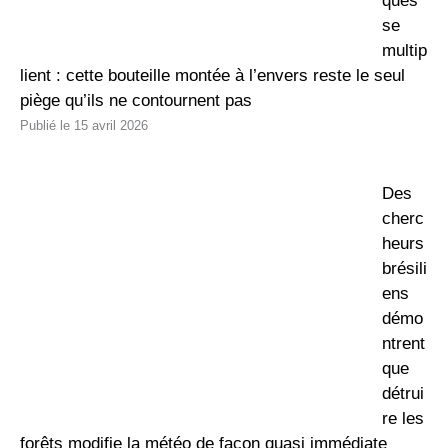
ques
se
multip
lient : cette bouteille montée à l’envers reste le seul
piège qu’ils ne contournent pas
15 avril 2026
Des
cherc
heurs
brésili
ens
démo
ntrent
que
détrui
re les
forêts modifie la météo de façon quasi immédiate