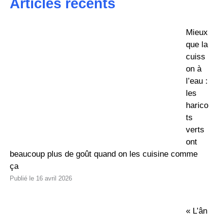
Articles récents
Mieux
que la
cuiss
on à
l’eau :
les
harico
ts
verts
ont
beaucoup plus de goût quand on les cuisine comme
ça
16 avril 2026
« L’ân