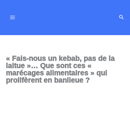
Aller
au
Rech
contenu
« Fais-nous un kebab, pas de la
laitue »… Que sont ces «
marécages alimentaires » qui
prolifèrent en banlieue ?